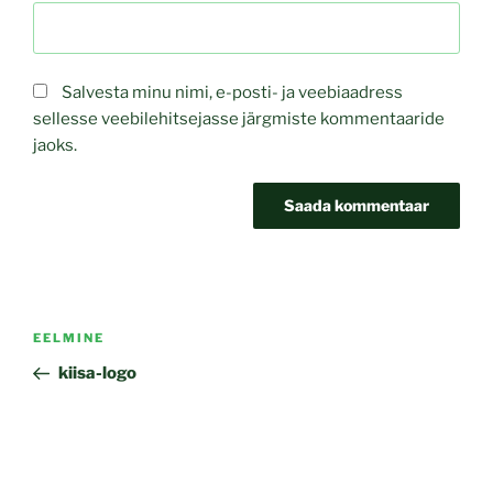
Salvesta minu nimi, e-posti- ja veebiaadress
sellesse veebilehitsejasse järgmiste kommentaaride
jaoks.
Navigeerimine
Previous
EELMINE
Post
kiisa-logo