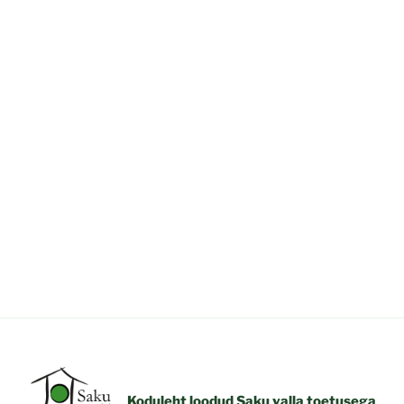
Koduleht loodud Saku valla toetusega