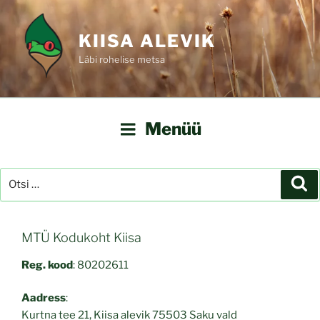
Liigu
sisu
KIISA ALEVIK
juurde
Läbi rohelise metsa
Menüü
Otsi:
Ot
MTÜ Kodukoht Kiisa
Reg. kood
: 80202611
Aadress
:
Kurtna tee 21, Kiisa alevik 75503 Saku vald