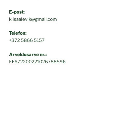
E-post
:
kiisaalevik@gmail.com
Telefon:
+372 5866 5157
Arveldusarve nr.:
EE672200221026788596