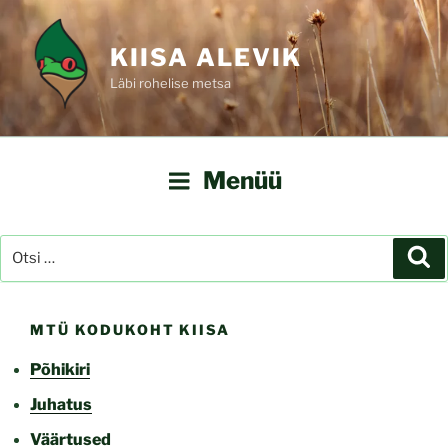
Liigu
sisu
KIISA ALEVIK
juurde
Läbi rohelise metsa
Menüü
Otsi:
Ot
MTÜ KODUKOHT KIISA
Põhikiri
Juhatus
Väärtused