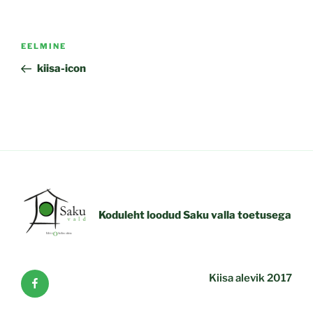
Navigeerimine
Previous
EELMINE
Post
kiisa-icon
Koduleht loodud Saku valla toetusega
Facebook
Kiisa alevik 2017