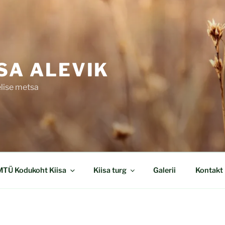
ISA ALEVIK
elise metsa
MTÜ Kodukoht Kiisa
Kiisa turg
Galerii
Kontakt