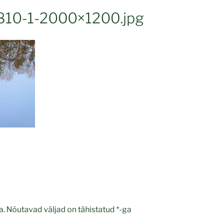
810-1-2000×1200.jpg
a.
Nõutavad väljad on tähistatud
*
-ga