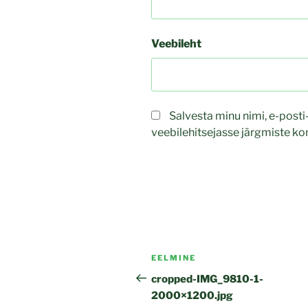
Veebileht
Salvesta minu nimi, e-posti
veebilehitsejasse järgmiste k
Navigeerimine
Previous
EELMINE
Post
cropped-IMG_9810-1-
2000×1200.jpg