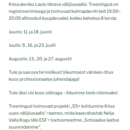
Kiisa aleviku Laulu tänava välijõusaalis. Treeningud on
registreerimisega ja toimuvad kolmapäeviti kell 19.00–
20.00 alltoodud kuupäevadel, kokku kaheksa 8 korda:
Juunis: 11. ja 18. juunil
Juulis: 9., 16. ja 23. juulil
Augustis: 13., 20. ja 27. augustil
Tule ja saa osa tervislikust liikumisest värskes õhus
koos professionaalse juhendajaga!
Tule üksi või koos sõbraga – liikumine teeb rõõmsaks!
Treeningud toimuvad projekti „55+ kohtumine Kiisa
uues välijõusaalis“ raames, mida kaasrahastab Nelja
Valla Kogu läbi ESF+ toetusmeetme „Sotsiaalse kaitse
suurendamine“.