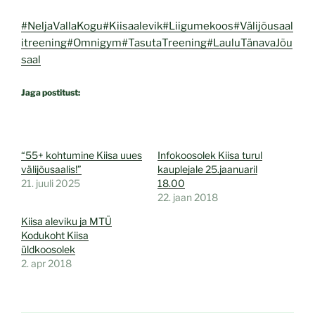
#NeljaVallaKogu
#Kiisaalevik
#Liigumekoos
#Välijõusaal
itreening
#Omnigym
#TasutaTreening
#LauluTänavaJõu
saal
Jaga postitust:
“55+ kohtumine Kiisa uues
Infokoosolek Kiisa turul
välijõusaalis!”
kauplejale 25.jaanuaril
21. juuli 2025
18.00
22. jaan 2018
Kiisa aleviku ja MTÜ
Kodukoht Kiisa
üldkoosolek
2. apr 2018