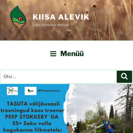
Liigu
sisu
KIISA ALEVIK
juurde
Läbi rohelise metsa
Menüü
Otsi:
Ot