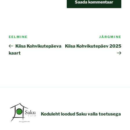
Navigeerimine
Previous
EELMINE
JÄRGMINE
Nex
Post
Pos
Kiisa Kohvikutepäeva
Kiisa Kohvikutepäev 2025
kaart
Koduleht loodud Saku valla toetusega