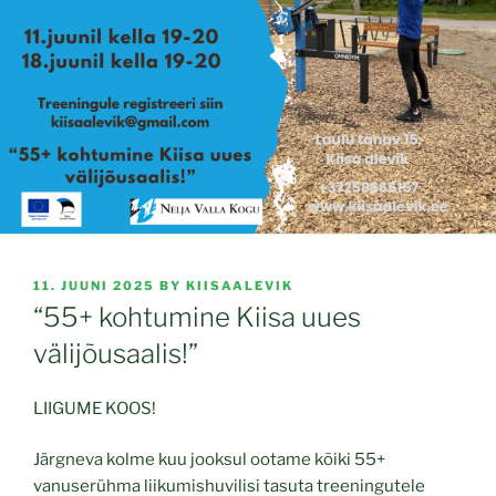
POSTED
11. JUUNI 2025
BY
KIISAALEVIK
ON
“55+ kohtumine Kiisa uues
välijõusaalis!”
LIIGUME KOOS!
Järgneva kolme kuu jooksul ootame kõiki 55+
vanuserühma liikumishuvilisi tasuta treeningutele