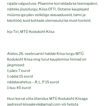
rajada valgustuse. Plaanime korraldada ka teemapäevi,
näiteks jõulutur­gu, Kiisa OTTi. Ootame kauplejaid
müüma iga päev eel­kõige aiasaaduseid, taimi ja
käsitööd, kuid kohtade olemasolul ka muid tooteid.
Irja Tiri, MTÜ Kodukoht Kiisa
Alates 26. veebruarist haldab Kiisa turgu MTÜ
Kodukoht Kiisa ning turul kauplemise hinnad on
järgmised:
1 päev 7 eurot
1 nädal 15 eurot
nädalavahetus – R, L, P 15 eurot
1 kuu 45 eurot
Huvi korral võta ühendus MTÜ Kodukoht Kiisaga
aadressil kiisaalevik@gmail.com või helista