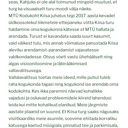
seas. Kahjuks ei ole alal toimunud mingeid muutusi, et
turg ka visuaalselt turu moodi välja näeks.
MTÜ Kodukoht Kiisa juhatus tegi 2017. aasta ke­vadel
üldkoosolekul liikmetele ettepaneku võtta Kiisa turu
haldamine oma kogukon­na kätesse st MTÜ hallata ja
arendada. Turust ei kavandata saada suurt kasu­mit,
vaid väikest tulu, mis annab võimaluse panustada Kiisa
aleviku arendamist-­paran­damist vajavatesse
valdkondadesse. Otsus võeti vastu ühehäälselt ning
algas visiooniloomine ja läbirääkimised
vallavalitsusega.
Vallalavalitsus toetas meie ideed, mille pu­hul tuleb
raha kogukonda tagasi ning ko­gukond ise arendab oma
kodukohta. Kes ikka paremini näevad kohalikke
vajadusi ja oskavad probleemidele kiireid lahendusi
leida kui mitte kohalikud elanikud. Meie järgmiste
aastate plaanid on suured. Et Kiisa turg saaks nägusaks
visiitkaardiks meie asumile, soovime ehitada korraliku
katusega kaetud müügiala, pinnatud tee ja parkimisala,