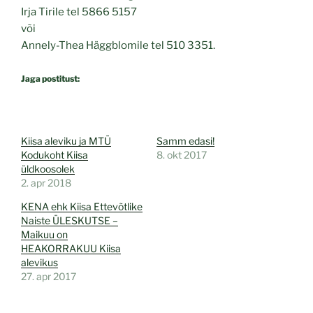
Irja Tirile tel 5866 5157
või
Annely­-Thea Häggblomile tel 510 3351.
Jaga postitust:
Kiisa aleviku ja MTÜ
Samm edasi!
Kodukoht Kiisa
8. okt 2017
üldkoosolek
2. apr 2018
KENA ehk Kiisa Ettevõtlike
Naiste ÜLESKUTSE –
Maikuu on
HEAKORRAKUU Kiisa
alevikus
27. apr 2017