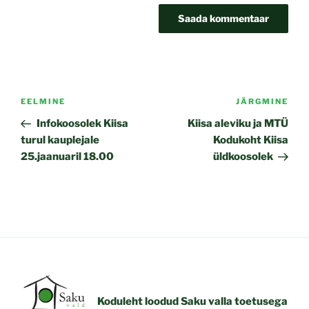
Navigeerimine
Previous
EELMINE
JÄRGMINE
Nex
Post
Pos
Infokoosolek Kiisa
Kiisa aleviku ja MTÜ
turul kauplejale
Kodukoht Kiisa
25.jaanuaril 18.00
üldkoosolek
Koduleht loodud Saku valla toetusega