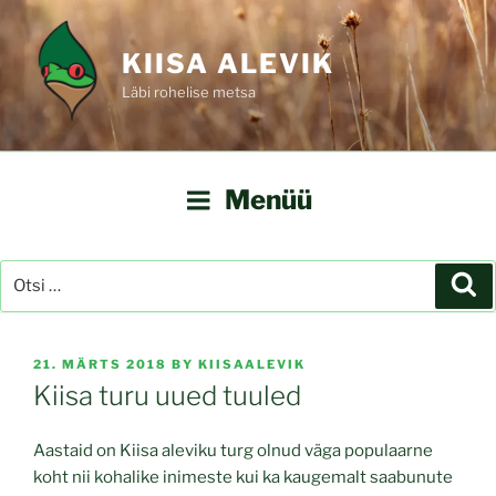
Liigu
sisu
KIISA ALEVIK
juurde
Läbi rohelise metsa
Menüü
Otsi:
Ot
POSTED
21. MÄRTS 2018
BY
KIISAALEVIK
ON
Kiisa turu uued tuuled
Aastaid on Kiisa aleviku turg olnud väga populaarne
koht nii kohalike inimeste kui ka kaugemalt saabunute