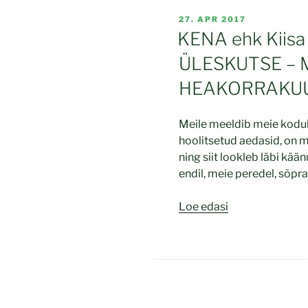
100
POSTED
27. APR 2017
ON
maakivi
KENA ehk Kiisa 
park”
ÜLESKUTSE – M
HEAKORRAKUU K
Meile meeldib meie koduko
hoolitsetud aedasid, on
ning siit lookleb läbi käänu
endil, meie peredel, sõpr
“KENA
Loe edasi
ehk
Kiisa
Ettevõtlike
Naiste
Postituste
Eelmine
ÜLESKUTSE
L
1
lk
–