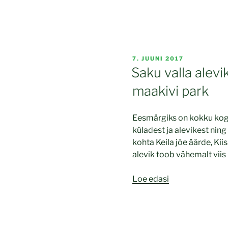
POSTED
7. JUUNI 2017
ON
Saku valla alevi
maakivi park
Eesmärgiks on kokku kogu
küladest ja alevikest ni
kohta Keila jõe äärde, Kii
alevik toob vähemalt viis
“Saku
Loe edasi
valla
alevike
ja
külade