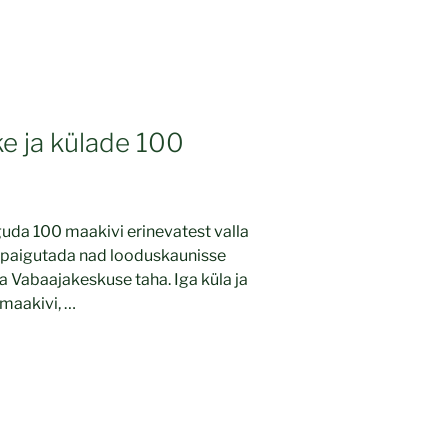
ke ja külade 100
da 100 maakivi erinevatest valla
ng paigutada nad looduskaunisse
sa Vabaajakeskuse taha. Iga küla ja
 maakivi, …