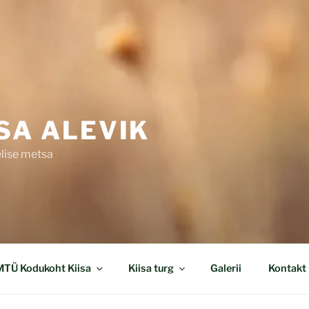
ISA ALEVIK
elise metsa
MTÜ Kodukoht Kiisa
Kiisa turg
Galerii
Kontakt