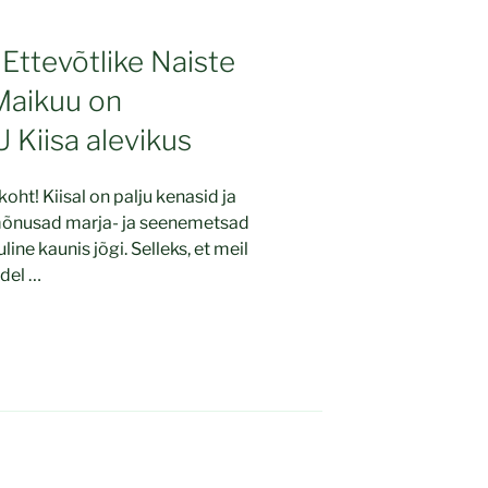
Ettevõtlike Naiste
aikuu on
iisa alevikus
ht! Kiisal on palju kenasid ja
 mõnusad marja- ja seenemetsad
line kaunis jõgi. Selleks, et meil
adel …
eht
Leht
Leht
…
15
16