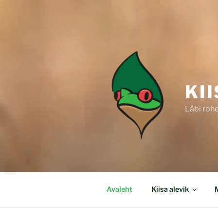
KI
Läbi roh
Avaleht
Kiisa alevik