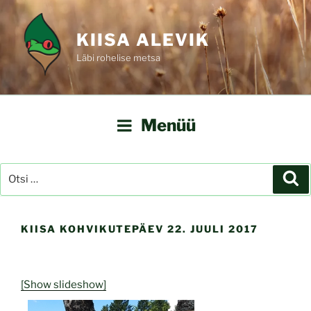
Liigu
sisu
KIISA ALEVIK
juurde
Läbi rohelise metsa
Menüü
Otsi:
Ot
KIISA KOHVIKUTEPÄEV 22. JUULI 2017
[Show slideshow]